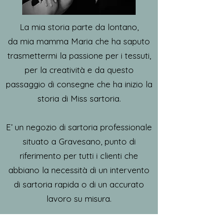
La mia storia parte da lontano,
da mia mamma Maria che ha saputo
trasmettermi la passione per i tessuti,
per la creatività e da questo
passaggio di consegne che ha inizio la
storia di Miss sartoria.
E’ un negozio di sartoria professionale
situato a Gravesano, punto di
riferimento per tutti i clienti che
abbiano la necessità di un intervento
di sartoria rapida o di un accurato
lavoro su misura.