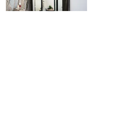
I Partner
Collaboriamo quotidianamente
con un insieme di partner essenziali
per la buona riuscita del servizio
fornito alla clientela, tra cui:
aziende tessili, mercerie, lavanderie,
ricamifici e centri stampa.